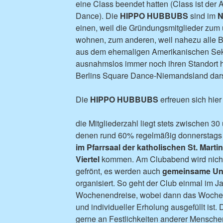
eine Class beendet hatten (Class ist der
Dance). Die
HIPPO HUBBUBS
sind im
N
einen, weil die Gründungsmitglieder zum
wohnen, zum anderen, weil nahezu alle 
aus dem ehemaligen Amerikanischen Sekto
ausnahmslos immer noch ihren Standort 
Berlins Square Dance-Niemandsland darst
Die
HIPPO HUBBUBS
erfreuen sich hier
die Mitgliederzahl liegt stets zwischen 30
denen rund 60% regelmäßig donnerstag
im Pfarrsaal der katholischen St. Mar
Viertel
kommen. Am Clubabend wird nich
gefrönt, es werden auch
gemeinsame Un
organisiert. So geht der Club einmal im 
Wochenendreise, wobei dann das Wochen
und individueller Erholung ausgefüllt ist
gerne an Festlichkeiten anderer Menschen