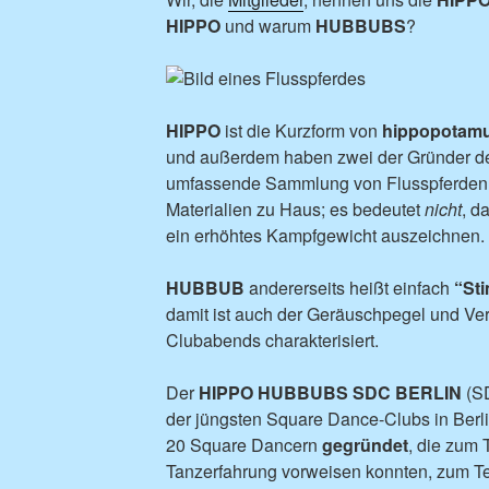
HIPPO
und warum
HUBBUBS
?
HIPPO
ist die Kurzform von
hippopotam
und außerdem haben zwei der Gründer de
umfassende Sammlung von Flusspferden a
Materialien zu Haus; es bedeutet
nicht
, d
ein erhöhtes Kampfgewicht auszeichnen.
HUBBUB
andererseits heißt einfach
“St
damit ist auch der Geräuschpegel und Ver
Clubabends charakterisiert.
Der
HIPPO HUBBUBS SDC BERLIN
(SD
der jüngsten Square Dance-Clubs in Berl
20 Square Dancern
gegründet
, die zum 
Tanzerfahrung vorweisen konnten, zum Tei