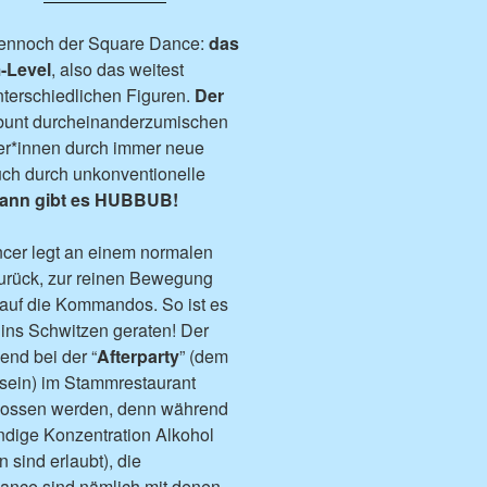
dennoch der Square Dance:
das
-Level
, also das weitest
nterschiedlichen Figuren.
Der
 bunt durcheinanderzumischen
er*innen durch immer neue
uch durch unkonventionelle
ann gibt es
HUBBUB!
cer legt an einem normalen
urück, zur reinen Bewegung
auf die Kommandos. So ist es
 ins Schwitzen geraten! Der
end bei der “
Afterparty
” (dem
ein) im Stammrestaurant
enossen werden, denn während
endige Konzentration Alkohol
sind erlaubt), die
ance sind nämlich mit denen