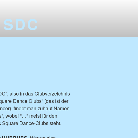
 SDC
in
C”, also in das Clubverzeichnis
uare Dance Clubs” (das ist der
cer), findet man zuhauf Namen
”, wobei “…” meist für den
s Square Dance-Clubs steht.
O HUBBUBS
! Warum also