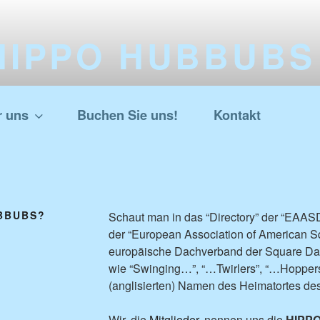
HIPPO HUBBUBS
quare Dance Club in Berl
r uns
Buchen Sie uns!
Kontakt
BBUBS?
Schaut man in das “Directory” der “EAASD
der “European Association of American Sq
europäische Dachverband der Square Dan
wie “Swinging…”, “…Twirlers”, “…Hoppers
(anglisierten) Namen des Heimatortes de
Wir, die
Mitglieder
, nennen uns die
HIPP