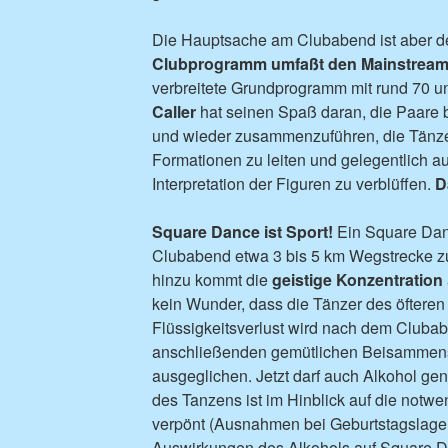
Die Hauptsache am Clubabend ist aber 
Clubprogramm umfaßt den Mainstream
verbreitete Grundprogramm mit rund 70 u
Caller
hat seinen Spaß daran, die Paare
und wieder zusammenzuführen, die Tänz
Formationen zu leiten und gelegentlich a
Interpretation der Figuren zu verblüffen.
D
Square Dance ist Sport!
Ein Square Dan
Clubabend etwa 3 bis 5 km Wegstrecke z
hinzu kommt die
geistige Konzentration
kein Wunder, dass die Tänzer des öfteren
Flüssigkeitsverlust wird nach dem Clubab
anschließenden gemütlichen Beisammens
ausgeglichen. Jetzt darf auch Alkohol g
des Tanzens ist im Hinblick auf die notw
verpönt (Ausnahmen bei Geburtstagslagen 
Auswirkungen des Alkohols auf Square D