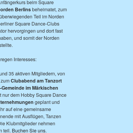
 Anfängerkurs beim Square
orden Berlins
beheimatet, zum
 überwiegenden Teil im Norden
Berliner Square Dance-Clubs
r hervorgingen und dort fast
haben, und somit der Norden
ellte.
 regen Interesses:
 und 35 aktiven Mitgliedern, von
s zum
Clubabend am Tanzort
tin-Gemeinde im Märkischen
t nur dem Hobby Square Dance
ternehmungen
geplant und
Jahr auf eine gemeinsame
ende mit Ausflügen, Tanzen
. Die Klubmitglieder nehmen
 teil.
Buchen Sie uns
.