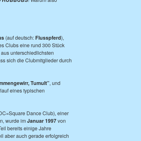
us
(auf deutsch:
Flusspferd
),
s Clubs eine rund 300 Stück
us unterschiedlichsten
ass sich die Clubmitglieder durch
immengewirr, Tumult”
, und
lauf eines typischen
C=Square Dance Club), einer
in, wurde im
Januar 1997
von
Teil bereits einige Jahre
l aber auch gerade erfolgreich