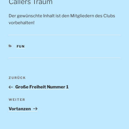
Callers Traum
Der gewünschte Inhalt ist den Mitgliedern des Clubs
vorbehalten!
KATEGORIEN
FUN
Beitragsnavigation
Vorheriger
ZURÜCK
Beitrag
Große Freiheit Nummer 1
Nächster
WEITER
Beitrag
Vortanzen